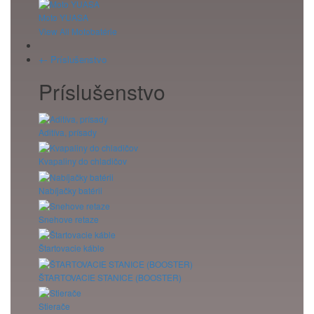
Moto YUASA
View All Motobatérie
+
-
Príslušenstvo
Príslušenstvo
Aditíva, prísady
Kvapaliny do chladičov
Nabíjačky batérii
Snehove retaze
Štartovacie káble
ŠTARTOVACIE STANICE (BOOSTER)
Stierače