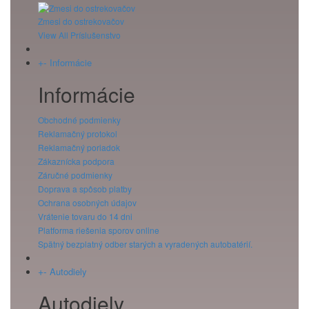
Zmesi do ostrekovačov
View All Príslušenstvo
+
-
Informácie
Informácie
Obchodné podmienky
Reklamačný protokol
Reklamačný poriadok
Zákaznícka podpora
Záručné podmienky
Doprava a spôsob platby
Ochrana osobných údajov
Vrátenie tovaru do 14 dni
Platforma riešenia sporov online
Spätný bezplatný odber starých a vyradených autobatérií.
+
-
Autodiely
Autodiely