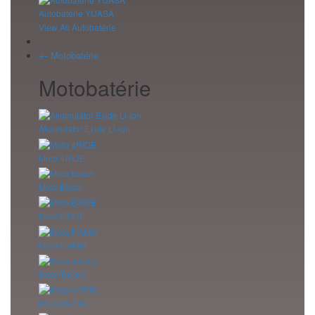
Autobatérie YUASA
View All Autobatérie
+
-
Motobatérie
Motobatérie
Akumulátor Exide Li-ion
Moto 4RIDE
Moto Bosch
Moto EXIDE
Moto FIAMM
Moto Tuborg
Moto VARTA