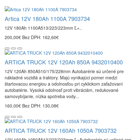
Artica 12V 180Ah 1100A 7903734
12V 180Ah 1100A513/223/223mm Ľ+..
200,00€
Bez DPH: 162,60€
ARTICA TRUCK 12V 120Ah 850A 9432010400
12V 120Ah 850A510/175/228mm Autobarérie sú určené pre
nákladné vozidlá a traktory. Majú vynikajúci pomer medzi
štartovacou energiou a odolnosťou pri cyklickom zaťažovaní
autobatérie. Vysoká odolnosť proti vibráciám, redukované
samovybíjanie, nízka spotreba vody...
160,00€
Bez DPH: 130,08€
ARTICA TRUCK 12V 160Ah 1050A 7903732
12V 160Ah 1050A513/223/223mm Ľ+Autobarérie sú určené pre