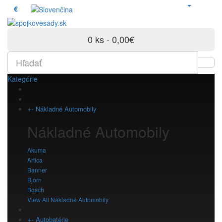
€
0 ks - 0,00€
Kategórie
+
-
Nákladné Automobily
Nákladné Automobily
Akuma
Artica
Banner
Bjorn
Bosch
View All Nákladné Automobily
+
-
Autobatérie